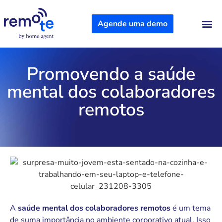
Agende uma demo
Sobre Nós
Promovendo a saúde
mental dos colaboradores
remotos
A
saúde mental dos colaboradores remotos
é um tema
de suma importância no ambiente corporativo atual. Isso